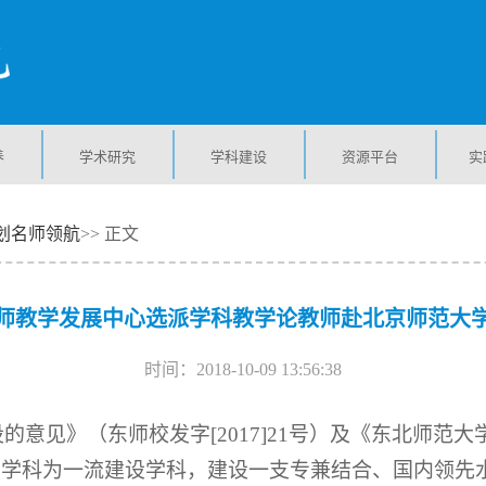
养
学术研究
学科建设
资源平台
实
划名师领航
>> 正文
师教学发展中心选派学科教学论教师赴北京师范大
时间：2018-10-09 13:56:38
意见》（东师校发字[2017]21号）及《东北师范大
师教育学科为一流建设学科，建设一支专兼结合、国内领