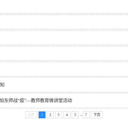
通知
加东师战“疫”—教师教育微讲堂活动
...
上页
1
2
3
4
5
7
下页