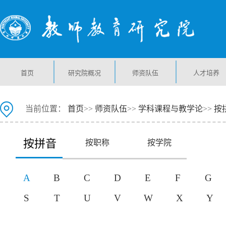
首页
研究院概况
师资队伍
人才培养
当前位置：
首页
>>
师资队伍
>>
学科课程与教学论
>>
按
按拼音
按职称
按学院
A
B
C
D
E
F
G
S
T
U
V
W
X
Y