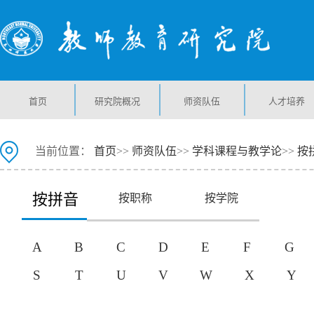
首页
研究院概况
师资队伍
人才培养
当前位置：
首页
>>
师资队伍
>>
学科课程与教学论
>>
按
按拼音
按职称
按学院
A
B
C
D
E
F
G
S
T
U
V
W
X
Y