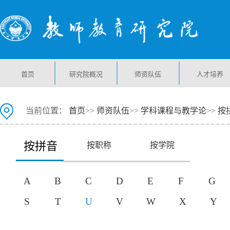
首页
研究院概况
师资队伍
人才培养
当前位置：
首页
>>
师资队伍
>>
学科课程与教学论
>>
按
按拼音
按职称
按学院
A
B
C
D
E
F
G
S
T
U
V
W
X
Y