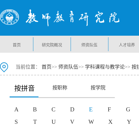
首页
研究院概况
师资队伍
人才培养
当前位置：
首页
>>
师资队伍
>>
学科课程与教学论
>>
按
按拼音
按职称
按学院
A
B
C
D
E
F
G
S
T
U
V
W
X
Y