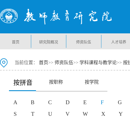
首页
研究院概况
师资队伍
人才培养
当前位置：
首页
>>
师资队伍
>>
学科课程与教学论
>>
按
按拼音
按职称
按学院
A
B
C
D
E
F
G
S
T
U
V
W
X
Y